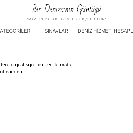
"MAVI RÜYALAR, AZIMLE GERÇEK OLUR"
ATEGORILER
SINAVLAR
DENIZ HIZMETI HESAP
terem qualisque no per. Id oratio
unt eam eu.