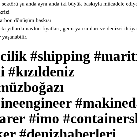
 sektörü şu anda aynı anda iki büyük baskıyla mücadele ediyo
krizi
arbon dönüşüm baskısı
 yıllarda navlun fiyatları, gemi yatırımları ve denizci ihtiy
 yaşanabilir.
cilik #shipping #mari
 #kızıldeniz
müzboğazı
ineengineer #makineda
arer #imo #containers
er #denizhaberleri