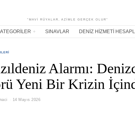
"MAVI RÜYALAR, AZIMLE GERÇEK OLUR"
ATEGORILER
SINAVLAR
DENIZ HIZMETI HESAP
RLERI
zıldeniz Alarmı: Denizc
rü Yeni Bir Krizin İçin
naci
14 Mayıs 2026