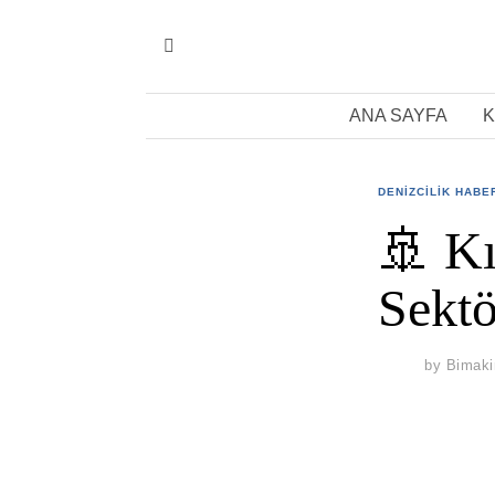
ANA SAYFA
K
DENIZCILIK HABE
🚢 Kı
Sektö
by
Bimaki