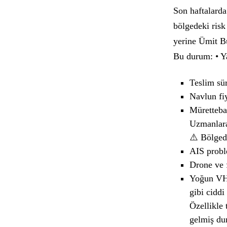
Son haftalarda
bölgedeki risk
yerine Ümit Bu
Bu durum: • Ya
Teslim sür
Navlun fiy
Mürettebat
Uzmanlara 
⚠️ Bölgede
AIS probl
Drone ve f
Yoğun VHF
gibi ciddi
Özellikle 
gelmiş du