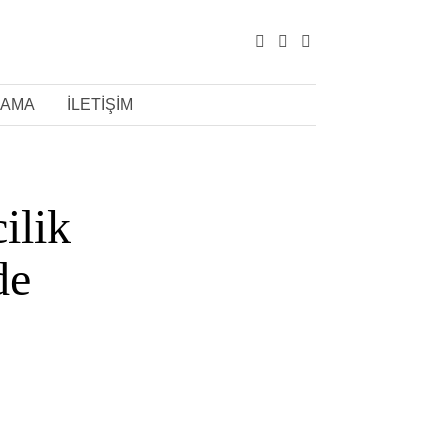
LAMA
İLETIŞIM
ilik
de