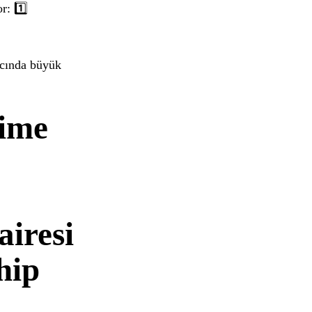
r: 1️⃣
acında büyük
time
iresi
hip