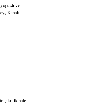
 yaşandı ve
veyş Kanalı
reç kritik hale