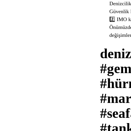
Denizcilik
Güvenlik 
2️⃣ IMO k
Önümüzdeki
değişimler
deniz
#gemi
#hür
#mar
#seaf
#tank