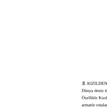
🚢 KIZILDE
Dünya deniz ti
Özellikle Kızı
armatör rotala