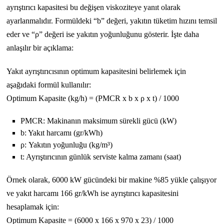
ayrıştırıcı kapasitesi bu değişen viskoziteye yanıt olarak
ayarlanmalıdır. Formüldeki “b” değeri, yakıtın tüketim hızını temsil
eder ve “ρ” değeri ise yakıtın yoğunluğunu gösterir. İşte daha
anlaşılır bir açıklama:
Yakıt ayrıştırıcısının optimum kapasitesini belirlemek için
aşağıdaki formül kullanılır:
Optimum Kapasite (kg/h) = (PMCR x b x ρ x t) / 1000
PMCR: Makinanın maksimum sürekli gücü (kW)
b: Yakıt harcamı (gr/kWh)
ρ: Yakıtın yoğunluğu (kg/m³)
t: Ayrıştırıcının günlük serviste kalma zamanı (saat)
Örnek olarak, 6000 kW gücündeki bir makine %85 yükle çalışıyor
ve yakıt harcamı 166 gr/kWh ise ayrıştırıcı kapasitesini
hesaplamak için:
Optimum Kapasite = (6000 x 166 x 970 x 23) / 1000