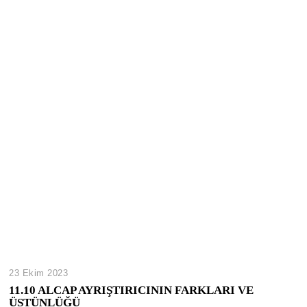
23 Ekim 2023
11.10 ALCAP AYRIŞTIRICININ FARKLARI VE
ÜSTÜNLÜĞÜ