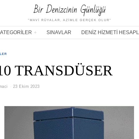
"MAVI RÜYALAR, AZIMLE GERÇEK OLUR"
ATEGORILER
SINAVLAR
DENIZ HIZMETI HESAP
ELER
.10 TRANSDÜSER
naci
23 Ekim 2023