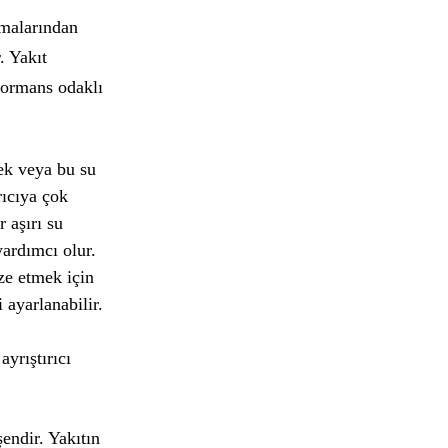
zmalarından
. Yakıt
rformans odaklı
mek veya bu su
rıcıya çok
r aşırı su
yardımcı olur.
ize etmek için
 ayarlanabilir.
ayrıştırıcı
şendir. Yakıtın