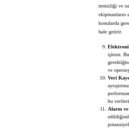
temizliği ve su
ekipmanların s
konularda gerek
hale getirir.
Elektroni
işlenir. B
gerektiğin
ve operas
Veri Kayd
ayrıştırma
performans
bu veriler
Alarm ve
edildiğind
potansiyel