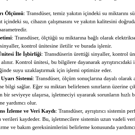
rı Ölçümü
: Transdüser, temiz yakıtın içindeki su miktarını sü
ıt içindeki su, cihazın çalışmasını ve yakıtın kalitesini doğrud
 parametredir.
etimi
: Transdüser, ölçtüğü su miktarına bağlı olarak elektrikse
sinyaller, kontrol ünitesine iletilir ve burada işlenir.
itesi İle İşbirliği
: Transdüserin ürettiği sinyaller, kontrol ün
 alınır. Kontrol ünitesi, bu bilgilere dayanarak ayrıştırıcıdaki 
ğinde suyu uzaklaştırmak için işlemi optimize eder.
Uyarı Sistemi
: Transdüser, ölçüm sonuçlarına dayalı olarak 
ne bilgi sağlar. Eğer su miktarı belirlenen sınırların üzerine ç
 bir seviyeye ulaşırsa, işletmeciyi uyararak sorunların hızlı b
ne yardımcı olur.
ns İzleme ve Veri Kaydı
: Transdüser, ayrıştırıcı sistemin pe
u verileri kaydeder. Bu, işletmecilere sistemin uzun vadeli veri
irme ve bakım gereksinimlerini belirleme konusunda yardımcı