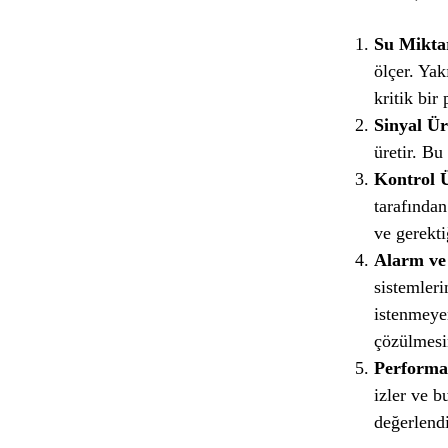
Su Mikta
ölçer. Yak
kritik bir
Sinyal Ür
üretir. Bu 
Kontrol Ün
tarafından
ve gerekti
Alarm ve 
sistemleri
istenmeyen
çözülmesi
Performa
izler ve b
değerlend