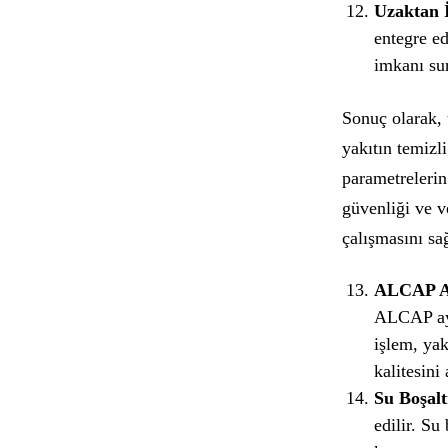
Uzaktan 
entegre ed
imkanı sun
Sonuç olarak, 
yakıtın temizli
parametrelerin
güvenliği ve v
çalışmasını sa
ALCAP Ay
ALCAP ayrı
işlem, yak
kalitesini a
Su Boşalt
edilir. Su