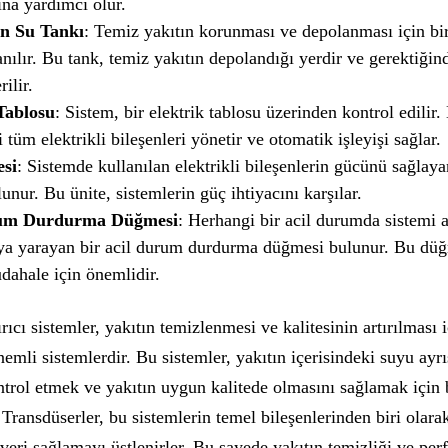
na yardımcı olur.
n Su Tankı
: Temiz yakıtın korunması ve depolanması için bi
anılır. Bu tank, temiz yakıtın depolandığı yerdir ve gerektiğin
ilir.
Tablosu
: Sistem, bir elektrik tablosu üzerinden kontrol edilir.
 tüm elektrikli bileşenleri yönetir ve otomatik işleyişi sağlar.
si
: Sistemde kullanılan elektrikli bileşenlerin gücünü sağlaya
lunur. Bu ünite, sistemlerin güç ihtiyacını karşılar.
rum Durdurma Düğmesi
: Herhangi bir acil durumda sistemi 
a yarayan bir acil durum durdurma düğmesi bulunur. Bu düğ
dahale için önemlidir.
ıcı sistemler, yakıtın temizlenmesi ve kalitesinin artırılması i
emli sistemlerdir. Bu sistemler, yakıtın içerisindeki suyu ayr
ntrol etmek ve yakıtın uygun kalitede olmasını sağlamak için b
. Transdüserler, bu sistemlerin temel bileşenlerinden biri olara
veri sağlamayı üstlenirler. Bu sayede yakıtın temizliği ve per