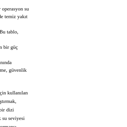
r operasyon su
de temiz yakıt
 Bu tablo,
n bir güç
anında
me, güvenlik
çin kullanılan
ıştırmak,
ir dizi
k su seviyesi
formansı