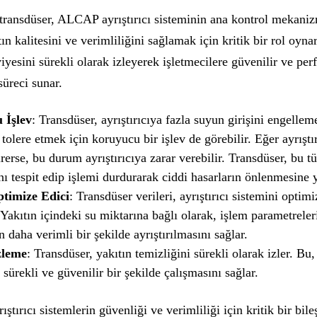
transdüser, ALCAP ayrıştırıcı sisteminin ana kontrol mekani
tın kalitesini ve verimliliğini sağlamak için kritik bir rol oynar
viyesini sürekli olarak izleyerek işletmecilere güvenilir ve pe
süreci sunar.
 İşlev
: Transdüser, ayrıştırıcıya fazla suyun girişini engelle
 tolere etmek için koruyucu bir işlev de görebilir. Eğer ayrıştı
irerse, bu durum ayrıştırıcıya zarar verebilir. Transdüser, bu tü
ı tespit edip işlemi durdurarak ciddi hasarların önlenmesine 
timize Edici
: Transdüser verileri, ayrıştırıcı sistemini optim
. Yakıtın içindeki su miktarına bağlı olarak, işlem parametreleri
n daha verimli bir şekilde ayrıştırılmasını sağlar.
zleme
: Transdüser, yakıtın temizliğini sürekli olarak izler. Bu, 
 sürekli ve güvenilir bir şekilde çalışmasını sağlar.
ıştırıcı sistemlerin güvenliği ve verimliliği için kritik bir bile