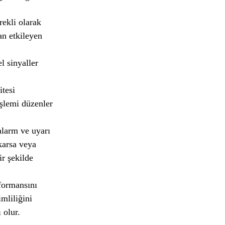
rekli olarak
an etkileyen
l sinyaller
itesi
işlemi düzenler
alarm ve uyarı
ıkarsa veya
ir şekilde
rformansını
mliliğini
 olur.