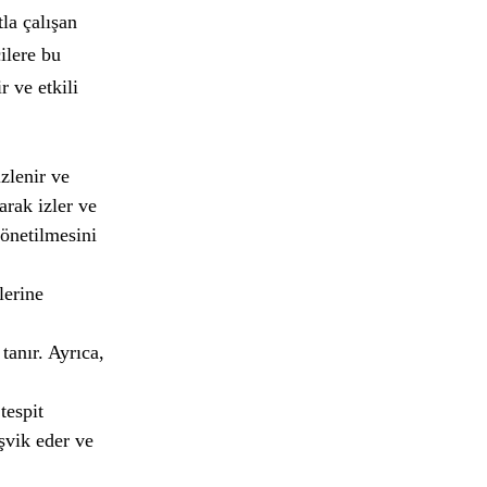
tla çalışan
ilere bu
r ve etkili
izlenir ve
arak izler ve
yönetilmesini
lerine
tanır. Ayrıca,
tespit
şvik eder ve