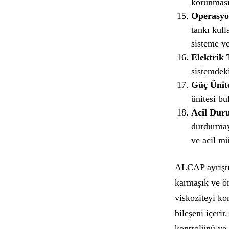
korunması
Operasyo
tankı kull
sisteme ver
Elektrik 
sistemdeki
Güç Ünite
ünitesi bu
Acil Du
durdurmay
ve acil mü
ALCAP ayrıştır
karmaşık ve ön
viskoziteyi ko
bileşeni içerir
kontrolünü ve 