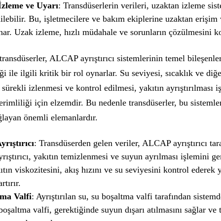
İzleme ve Uyarı
: Transdüserlerin verileri, uzaktan izleme sis
ilebilir. Bu, işletmecilere ve bakım ekiplerine uzaktan erişim 
ar. Uzak izleme, hızlı müdahale ve sorunların çözülmesini kol
transdüserler, ALCAP ayrıştırıcı sistemlerinin temel bileşenle
ği ile ilgili kritik bir rol oynarlar. Su seviyesi, sıcaklık ve diğ
 sürekli izlenmesi ve kontrol edilmesi, yakıtın ayrıştırılması i
erimliliği için elzemdir. Bu nedenle transdüserler, bu sisteml
ğlayan önemli elemanlardır.
rıştırıcı
: Transdüserden gelen veriler, ALCAP ayrıştırıcı tara
ştırıcı, yakıtın temizlenmesi ve suyun ayrılması işlemini ger
ıtın viskozitesini, akış hızını ve su seviyesini kontrol ederek 
rtırır.
ma Valfi
: Ayrıştırılan su, su boşaltma valfi tarafından sistemd
 boşaltma valfi, gerektiğinde suyun dışarı atılmasını sağlar ve 