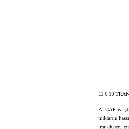
11.6.10 TR
ALCAP ayrıştır
miktarını hass
transdüser, tem