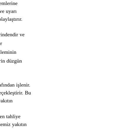
temlerine
ve uyarı
aylaştırır.
rindendir ve
er
şleminin
erin düzgün
fından işlenir.
çekleştirir. Bu
yakıtın
en tahliye
temiz yakıtın