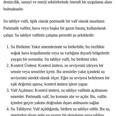
denizcilik, sanayi ve enerji sektörlerinde önemli bir uygulama alanı
bulmaktadır.
Su tahliye valfi, tipik olarak pnömatik bir valf olarak tasarlanır.
Pnömatik valfler, hava veya başka bir gazın basınç kullanılarak
çalışır. Su tahliye valfinin çalışma prensibi şu şekildedir:
Su Birikimi: Yakıt sistemlerinde su birikebilir, bu özellikle
soğuk hava koşullarında veya su varlığına duyarlı bölgelerde
yaygın bir sorundur. Su tahliye valfi, bu birikimi izler.
Kontrol Ünitesi: Kontrol ünitesi, su seviyesini izleyen bir
sensör veya sensörler içerir. Bu sensörler yakıt içindeki su
seviyesini sürekli olarak ölçer. Eğer su seviyesi belirlenen bir
eşik değerini aşarsa, kontrol ünitesi işlem yapar.
Valf Açılması: Kontrol ünitesi, su tahliye valfinin açılmasını
emreder. Pnömatik valf, bu komutu alır ve açılır. Bu, valfin
içinden geçen yakıtın doğrudan dışarı atılmasını sağlar.
Su Tahliyesi: Valf açıldığında, biriken su tahliye edilir. Bu su,
sistemden dışarı atılır ve uygun bir depolama veya tahliye