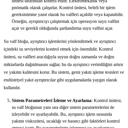
ünitesi tarafından kontrol edilir. Elektromekanik veya
pnömatik olarak çalışırlar. Kontrol ünitesi, belirli bir işlem
gereksinimine yanıt olarak bu valfleri açabilir veya kapatabilir.
Örneğin, ayrıştırıcıyı çalıştırmak için operasyon suyu valfini
açar ve gerekli olduğunda şartlandırma suyu valfini açar.
Su valf bloğu, ayrıştırıcı işlemlerini yönlendirmek ve ayrıştırıcı
içindeki su seviyelerini kontrol etmek için önemlidir. Kontrol
ünitesi, su valfleri aracılığıyla suyun doğru zamanda ve doğru
miktarlarda dağıtılmasını sağlar, bu da ayrıştırıcı verimliliğini artırır
ve yakıtın kalitesini korur. Bu sistem, gemi yakıtı işleme tesisleri ve
endüstriyel yakıt ayrıştırıcılar gibi uygulamalarda yaygın olarak
kullanılır.
Sistem Parametreleri İzleme ve Ayarlama
: Kontrol ünitesi,
su valf bloğunun yanı sıra diğer sistem parametrelerini de
izleyebilir ve ayarlayabilir. Bu, ayrıştırıcı işlem sırasında
yakıtın viskozitesi, sıcaklığı ve basıncı gibi faktörleri kontrol
etmeyi içerir. Bu parametrelerin izlenmesi ve ayarlanması,