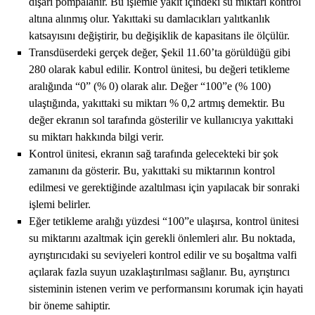
dışarı pompalanır. Bu işlemle yakıt içindeki su miktarı kontrol
altına alınmış olur. Yakıttaki su damlacıkları yalıtkanlık
katsayısını değiştirir, bu değişiklik de kapasitans ile ölçülür.
Transdüserdeki gerçek değer, Şekil 11.60’ta görüldüğü gibi
280 olarak kabul edilir. Kontrol ünitesi, bu değeri tetikleme
aralığında “0” (% 0) olarak alır. Değer “100”e (% 100)
ulaştığında, yakıttaki su miktarı % 0,2 artmış demektir. Bu
değer ekranın sol tarafında gösterilir ve kullanıcıya yakıttaki
su miktarı hakkında bilgi verir.
Kontrol ünitesi, ekranın sağ tarafında gelecekteki bir şok
zamanını da gösterir. Bu, yakıttaki su miktarının kontrol
edilmesi ve gerektiğinde azaltılması için yapılacak bir sonraki
işlemi belirler.
Eğer tetikleme aralığı yüzdesi “100”e ulaşırsa, kontrol ünitesi
su miktarını azaltmak için gerekli önlemleri alır. Bu noktada,
ayrıştırıcıdaki su seviyeleri kontrol edilir ve su boşaltma valfi
açılarak fazla suyun uzaklaştırılması sağlanır. Bu, ayrıştırıcı
sisteminin istenen verim ve performansını korumak için hayati
bir öneme sahiptir.