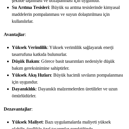
şekilde taşınması ve dozajlanması için uygundur.
Su Arıtma Tesisleri
: Büyük su arıtma tesislerinde kimyasal
maddelerin pompalanması ve suyun dolaştırılması için
kullanılırlar.
Avantajlar
:
Yüksek Verimlilik
: Yüksek verimlilik sağlayarak enerji
tasarrufuna katkıda bulunurlar.
Düşük Bakım
: Görece basit tasarımları nedeniyle düşük
bakım gereksinimine sahiptirler.
Yüksek Akış Hızları
: Büyük hacimli sıvıların pompalanması
için uygundur.
Dayanıklılık
: Dayanıklı malzemelerden üretilirler ve uzun
ömürlüdürler.
Dezavantajlar
:
Yüksek Maliyet
: Bazı uygulamalarda maliyeti yüksek
olabilir, özellikle özel tasarımlar gerektiğinde.