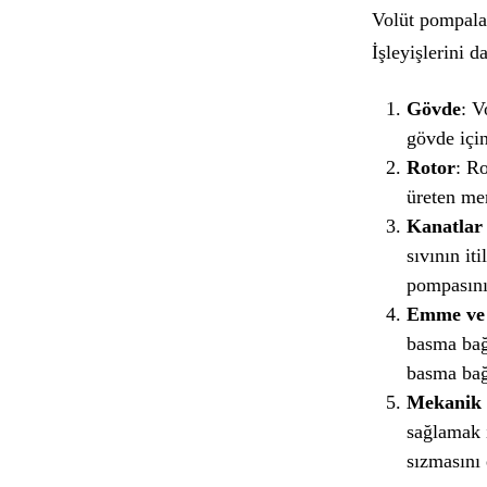
Volüt pompalar,
İşleyişlerini 
Gövde
: V
gövde için
Rotor
: Ro
üreten mer
Kanatlar
sıvının it
pompasını
Emme ve 
basma bağl
basma bağl
Mekanik 
sağlamak 
sızmasını 