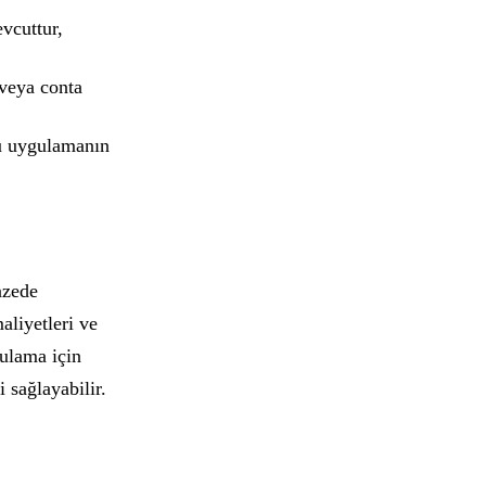
evcuttur,
veya conta
cü uygulamanın
azede
aliyetleri ve
gulama için
 sağlayabilir.