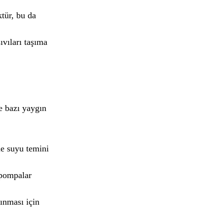
tür, bu da
ıvıları taşıma
te bazı yaygın
me suyu temini
 pompalar
ınması için