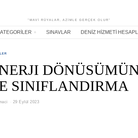
"MAVI RÜYALAR, AZIMLE GERÇEK OLUR"
ATEGORILER
SINAVLAR
DENIZ HIZMETI HESAP
ELER
 ENERJI DÖNÜSÜMÜ
E SINIFLANDIRMA
naci
29 Eylül 2023