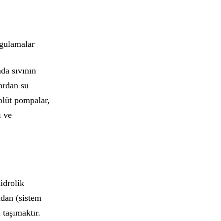
ygulamalar
nda sıvının
ardan su
olüt pompalar,
ı ve
idrolik
ndan (sistem
 taşımaktır.