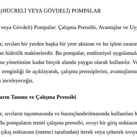
T (HÜCRELİ VEYA GÖVDELİ) POMPALAR
i veya Gövdeli) Pompalar: Çalışma Prensibi, Avantajlar ve U
, sıvıları bir yerden başka bir yere aktaran ve bu işlem sırası
ıran hidrolik makinelerdir. Bu pompalar, endüstriyel uygulamal
 su yönetimine kadar birçok alanda yaygın olarak kullanılır. V
zenginliği ile açıklayarak, çalışma prensiplerini, avantajların
 inceleyeceğiz.
arın Tanımı ve Çalışma Prensibi
, sıvıların taşınmasında ve basınçlandırılmasında kullanılan h
Bu pompaların temel çalışma prensibi, sıvıyı bir giriş noktası
 çıkış noktasına (istemci tarafından) iterek veya çekerek sıvıyı