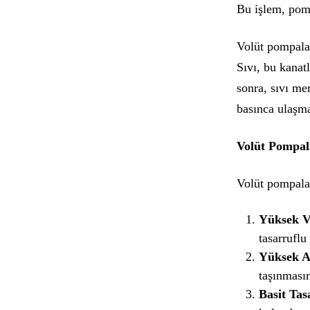
Bu işlem, pomp
Volüt pompalar
Sıvı, bu kanat
sonra, sıvı me
basınca ulaşmak
Volüt Pompal
Volüt pompalar
Yüksek Ve
tasarruflu 
Yüksek Ak
taşınmasın
Basit Tas