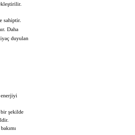
eştirilir.
 sahiptir.
nır. Daha
tiyaç duyulan
 enerjiyi
bir şekilde
dir.
e bakımı