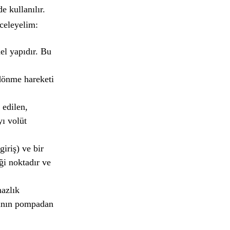
e kullanılır.
nceleyelim:
el yapıdır. Bu
 dönme hareketi
 edilen,
yı volüt
iriş) ve bir
ği noktadır ve
azlık
vının pompadan