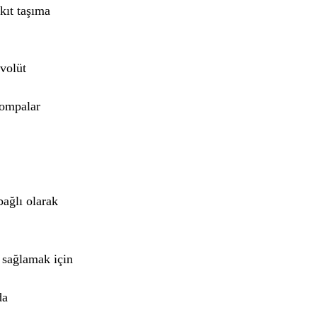
kıt taşıma
 volüt
pompalar
bağlı olarak
 sağlamak için
da