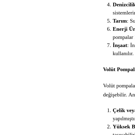
Denizcili
sistemleri
Tarım
: S
Enerji Ür
pompalar k
İnşaat
: İ
kullanılır.
Volüt Pompala
Volüt pompalar
değişebilir. An
Çelik ve
yapılmıştı
Yüksek B
taşıyabilir