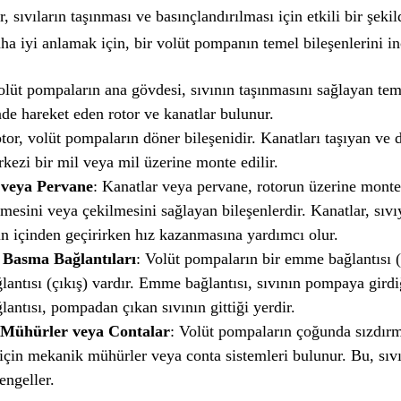
 sıvıların taşınması ve basınçlandırılması için etkili bir şekild
daha iyi anlamak için, bir volüt pompanın temel bileşenlerini i
olüt pompaların ana gövdesi, sıvının taşınmasını sağlayan tem
de hareket eden rotor ve kanatlar bulunur.
tor, volüt pompaların döner bileşenidir. Kanatları taşıyan ve
kezi bir mil veya mil üzerine monte edilir.
 veya Pervane
: Kanatlar veya pervane, rotorun üzerine monte
ilmesini veya çekilmesini sağlayan bileşenlerdir. Kanatlar, sıvı
n içinden geçirirken hız kazanmasına yardımcı olur.
Basma Bağlantıları
: Volüt pompaların bir emme bağlantısı (g
antısı (çıkış) vardır. Emme bağlantısı, sıvının pompaya girdi
antısı, pompadan çıkan sıvının gittiği yerdir.
Mühürler veya Contalar
: Volüt pompaların çoğunda sızdırm
için mekanik mühürler veya conta sistemleri bulunur. Bu, sı
engeller.