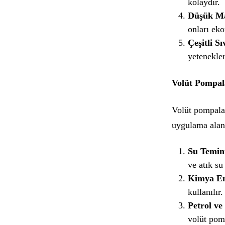
kolaydır.
Düşük Ma
onları eko
Çeşitli S
yetenekler
Volüt Pompal
Volüt pompalar
uygulama alanl
Su Temini
ve atık su
Kimya En
kullanılır.
Petrol ve
volüt pomp