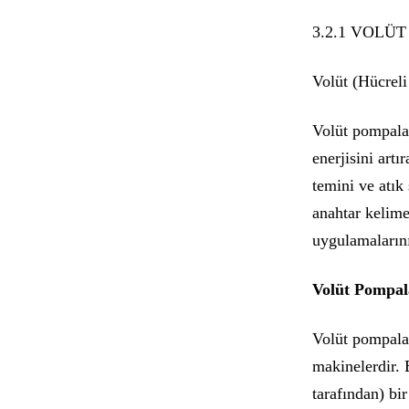
3.2.1 VOLÜ
Volüt (Hücrel
Volüt pompalar
enerjisini art
temini ve atık
anahtar kelime 
uygulamalarını
Volüt Pompal
Volüt pompalar
makinelerdir. 
tarafından) bir