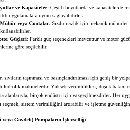
yutlar ve Kapasiteler
: Çeşitli boyutlarda ve kapasitelerde m
rklı uygulamalara uyum sağlayabilirler.
Mühür veya Contalar
: Sızdırmazlık için mekanik mühürler 
kullanabilirler.
otor Güçleri
: Farklı güç seçenekleri mevcuttur ve motor gü
lerine göre seçilebilir.
, sıvıların taşınması ve basınçlandırılması için geniş bir yelp
ili hidrolik makinelerdir. Yüksek verimlilikleri, düşük bakım m
ma alanlarıyla, birçok endüstri için vazgeçilmezdirler. Her uy
seçmek, sistem verimliliğini artırabilir ve işletme güvenliğini
i veya Gövdeli) Pompaların İşlevselliği