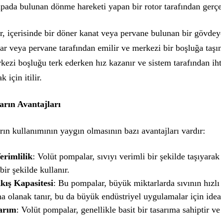
ada bulunan dönme hareketi yapan bir rotor tarafından gerçekl
, içerisinde bir döner kanat veya pervane bulunan bir gövdeye
lar veya pervane tarafından emilir ve merkezi bir boşluğa taşı
rkezi boşluğu terk ederken hız kazanır ve sistem tarafından ih
 için itilir.
arın Avantajları
ın kullanımının yaygın olmasının bazı avantajları vardır:
rimlilik
: Volüt pompalar, sıvıyı verimli bir şekilde taşıyarak
bir şekilde kullanır.
ış Kapasitesi
: Bu pompalar, büyük miktarlarda sıvının hızlı 
a olanak tanır, bu da büyük endüstriyel uygulamalar için ideal
arım
: Volüt pompalar, genellikle basit bir tasarıma sahiptir v