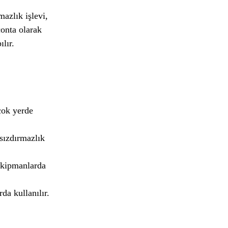
mazlık işlevi,
conta olarak
lır.
çok yerde
 sızdırmazlık
 ekipmanlarda
da kullanılır.