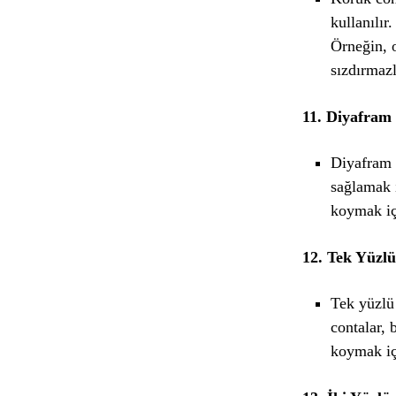
kullanılır
Örneğin, 
sızdırmazl
11. Diyafram
Diyafram c
sağlamak i
koymak içi
12. Tek Yüzlü
Tek yüzlü 
contalar, 
koymak içi