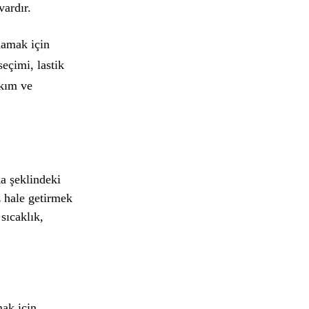
vardır.
lamak için
eçimi, lastik
akım ve
ka şeklindeki
z hale getirmek
 sıcaklık,
mak için