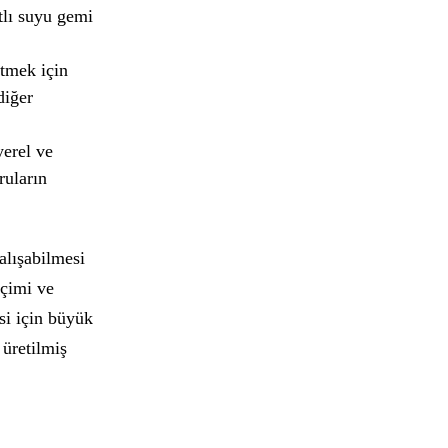
atlı suyu gemi
etmek için
diğer
yerel ve
ruların
alışabilmesi
eçimi ve
si için büyük
 üretilmiş