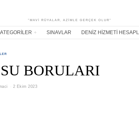
"MAVI RÜYALAR, AZIMLE GERÇEK OLUR"
ATEGORILER
SINAVLAR
DENIZ HIZMETI HESAP
ELER
1 SU BORULARI
naci
2 Ekim 2023