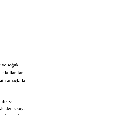
k ve soğuk
de kullanılan
şitli amaçlarla
lılık ve
kle deniz suyu