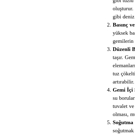
gibi tuzlu
oluşturur
gibi deniz
Basınç ve
yüksek bas
gemilerin 
Düzenli 
taşır. Gem
elemanları
tuz çökelt
artırabilir.
Gemi İçi 
su borular
tuvalet ve
olması, mür
Soğutma 
soğutmak i