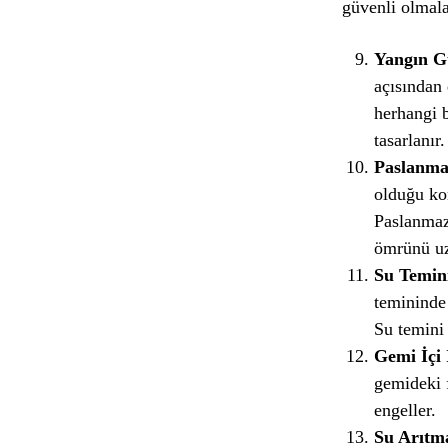
güvenli olmala
Yangın Gü
açısından 
herhangi b
tasarlanır.
Paslanma
olduğu kor
Paslanmaz 
ömrünü uz
Su Temin
temininde 
Su temini 
Gemi İçi 
gemideki f
engeller.
Su Arıtma