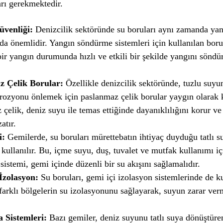
rı gerekmektedir.
venliği:
Denizcilik sektöründe su boruları aynı zamanda yan
da önemlidir. Yangın söndürme sistemleri için kullanılan boru
ir yangın durumunda hızlı ve etkili bir şekilde yangını söndü
z Çelik Borular:
Özellikle denizcilik sektöründe, tuzlu suyu
ozyonu önlemek için paslanmaz çelik borular yaygın olarak ku
çelik, deniz suyu ile temas ettiğinde dayanıklılığını korur ve
atır.
i:
Gemilerde, su boruları mürettebatın ihtiyaç duyduğu tatlı s
kullanılır. Bu, içme suyu, duş, tuvalet ve mutfak kullanımı içi
sistemi, gemi içinde düzenli bir su akışını sağlamalıdır.
İzolasyon:
Su boruları, gemi içi izolasyon sistemlerinde de ku
arklı bölgelerin su izolasyonunu sağlayarak, suyun zarar ver
 Sistemleri:
Bazı gemiler, deniz suyunu tatlı suya dönüştüre