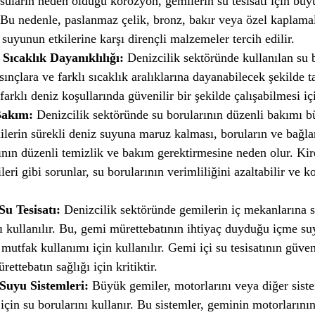
 suların neden olduğu korozyon, gemilerin su tesisatı için büyü
. Bu nedenle, paslanmaz çelik, bronz, bakır veya özel kaplama
 suyunun etkilerine karşı dirençli malzemeler tercih edilir.
 Sıcaklık Dayanıklılığı:
Denizcilik sektöründe kullanılan su b
ınçlara ve farklı sıcaklık aralıklarına dayanabilecek şekilde ta
farklı deniz koşullarında güvenilir bir şekilde çalışabilmesi iç
Bakım:
Denizcilik sektöründe su borularının düzenli bakımı 
ilerin sürekli deniz suyuna maruz kalması, boruların ve bağla
nın düzenli temizlik ve bakım gerektirmesine neden olur. Kir
ileri gibi sorunlar, su borularının verimliliğini azaltabilir ve k
Su Tesisatı:
Denizcilik sektöründe gemilerin iç mekanlarına s
ı kullanılır. Bu, gemi mürettebatının ihtiyaç duyduğu içme su
 mutfak kullanımı için kullanılır. Gemi içi su tesisatının güven
ettebatın sağlığı için kritiktir.
Suyu Sistemleri:
Büyük gemiler, motorlarını veya diğer siste
çin su borularını kullanır. Bu sistemler, geminin motorlarının