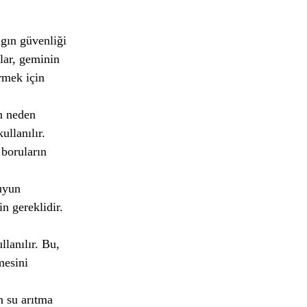
gın güvenliği
lar, geminin
rmek için
n neden
llanılır.
 boruların
uyun
n gereklidir.
llanılır. Bu,
mesini
n su arıtma