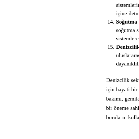
sistemleri
içine iletm
Soğutma 
soğutma s
sistemlere
Denizcili
uluslarara
dayanıklıl
Denizcilik sek
için hayati bi
bakımı, gemile
bir öneme sahip
boruların kulla