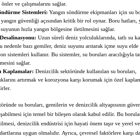
 önler ve çalışmalarını sağlar.
öndürme Sistemleri:
Yangın söndürme ekipmanları için su bo
yangın güvenliği açısından kritik bir rol oynar. Boru hatları,
uyunun hızla yangın bölgesine iletilmesini sağlar.
Desalinasyonu:
Uzun süreli deniz yolculuklarında, tatlı su kay
Bu nedenle bazı gemiler, deniz suyunu arıtarak içme suyu elde
on sistemleri kullanır. Bu sistemler, su boruları aracılığıyla t
lmesini sağlar.
 Kaplamalar:
Denizcilik sektöründe kullanılan su boruları,
ıklarını artırmak ve korozyona karşı korumak için özel kapla
irler.
töründe su boruları, gemilerin ve denizcilik altyapısının güven
ışabilmesi için temel bir bileşen olarak kabul edilir. Bu borula
ilmesi, denizcilik endüstrisi için hayati önem taşır ve yerel ve
dartlarına uygun olmalıdır. Ayrıca, çevresel faktörlere karşı d