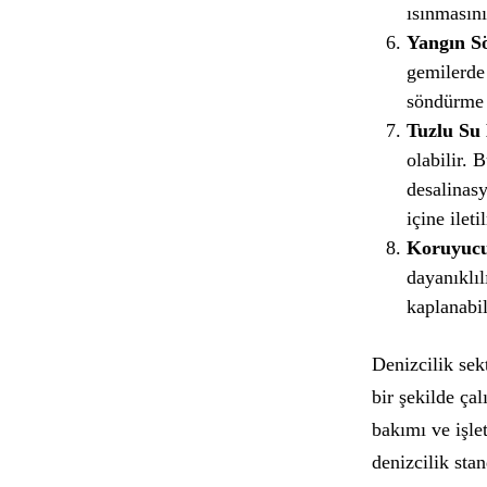
ısınmasını
Yangın S
gemilerde 
söndürme s
Tuzlu Su 
olabilir. 
desalinasy
içine ileti
Koruyucu
dayanıklıl
kaplanabil
Denizcilik sek
bir şekilde çal
bakımı ve işlet
denizcilik stan