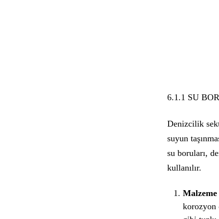
6.1.1 SU BO
Denizcilik sek
suyun taşınmas
su boruları, de
kullanılır.
Malzeme 
korozyon d