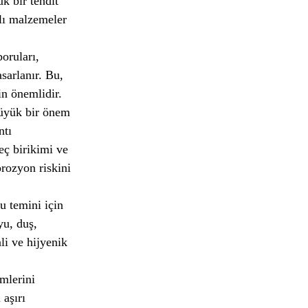
k bir tehdit
lı malzemeler
oruları,
sarlanır. Bu,
in önemlidir.
büyük bir önem
ntı
eç birikimi ve
orozyon riskini
u temini için
yu, duş,
li ve hijyenik
mlerini
 aşırı