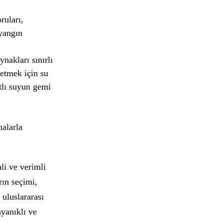
ruları,
 yangın
nakları sınırlı
 etmek için su
atlı suyun gemi
malarla
li ve verimli
rın seçimi,
 uluslararası
ayanıklı ve