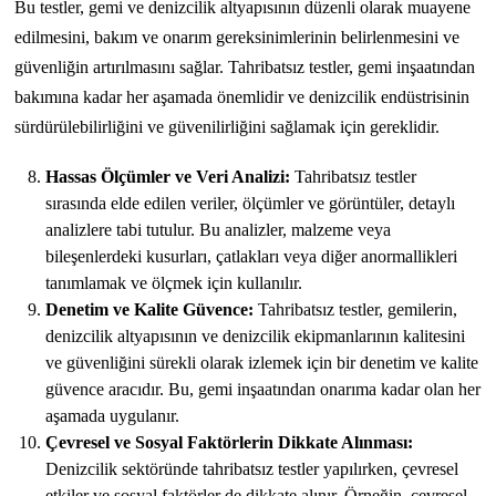
Bu testler, gemi ve denizcilik altyapısının düzenli olarak muayene
edilmesini, bakım ve onarım gereksinimlerinin belirlenmesini ve
güvenliğin artırılmasını sağlar. Tahribatsız testler, gemi inşaatından
bakımına kadar her aşamada önemlidir ve denizcilik endüstrisinin
sürdürülebilirliğini ve güvenilirliğini sağlamak için gereklidir.
Hassas Ölçümler ve Veri Analizi:
Tahribatsız testler
sırasında elde edilen veriler, ölçümler ve görüntüler, detaylı
analizlere tabi tutulur. Bu analizler, malzeme veya
bileşenlerdeki kusurları, çatlakları veya diğer anormallikleri
tanımlamak ve ölçmek için kullanılır.
Denetim ve Kalite Güvence:
Tahribatsız testler, gemilerin,
denizcilik altyapısının ve denizcilik ekipmanlarının kalitesini
ve güvenliğini sürekli olarak izlemek için bir denetim ve kalite
güvence aracıdır. Bu, gemi inşaatından onarıma kadar olan her
aşamada uygulanır.
Çevresel ve Sosyal Faktörlerin Dikkate Alınması:
Denizcilik sektöründe tahribatsız testler yapılırken, çevresel
etkiler ve sosyal faktörler de dikkate alınır. Örneğin, çevresel