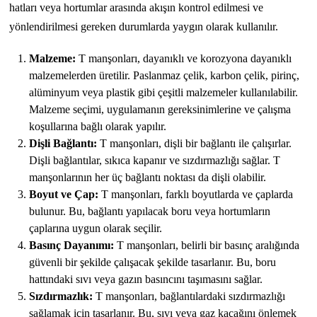
hatları veya hortumlar arasında akışın kontrol edilmesi ve
yönlendirilmesi gereken durumlarda yaygın olarak kullanılır.
Malzeme:
T manşonları, dayanıklı ve korozyona dayanıklı
malzemelerden üretilir. Paslanmaz çelik, karbon çelik, pirinç,
alüminyum veya plastik gibi çeşitli malzemeler kullanılabilir.
Malzeme seçimi, uygulamanın gereksinimlerine ve çalışma
koşullarına bağlı olarak yapılır.
Dişli Bağlantı:
T manşonları, dişli bir bağlantı ile çalışırlar.
Dişli bağlantılar, sıkıca kapanır ve sızdırmazlığı sağlar. T
manşonlarının her üç bağlantı noktası da dişli olabilir.
Boyut ve Çap:
T manşonları, farklı boyutlarda ve çaplarda
bulunur. Bu, bağlantı yapılacak boru veya hortumların
çaplarına uygun olarak seçilir.
Basınç Dayanımı:
T manşonları, belirli bir basınç aralığında
güvenli bir şekilde çalışacak şekilde tasarlanır. Bu, boru
hattındaki sıvı veya gazın basıncını taşımasını sağlar.
Sızdırmazlık:
T manşonları, bağlantılardaki sızdırmazlığı
sağlamak için tasarlanır. Bu, sıvı veya gaz kaçağını önlemek