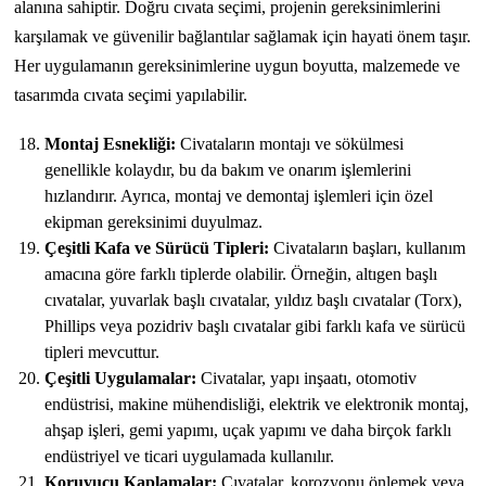
alanına sahiptir. Doğru cıvata seçimi, projenin gereksinimlerini
karşılamak ve güvenilir bağlantılar sağlamak için hayati önem taşır.
Her uygulamanın gereksinimlerine uygun boyutta, malzemede ve
tasarımda cıvata seçimi yapılabilir.
Montaj Esnekliği:
Civataların montajı ve sökülmesi
genellikle kolaydır, bu da bakım ve onarım işlemlerini
hızlandırır. Ayrıca, montaj ve demontaj işlemleri için özel
ekipman gereksinimi duyulmaz.
Çeşitli Kafa ve Sürücü Tipleri:
Civataların başları, kullanım
amacına göre farklı tiplerde olabilir. Örneğin, altıgen başlı
cıvatalar, yuvarlak başlı cıvatalar, yıldız başlı cıvatalar (Torx),
Phillips veya pozidriv başlı cıvatalar gibi farklı kafa ve sürücü
tipleri mevcuttur.
Çeşitli Uygulamalar:
Civatalar, yapı inşaatı, otomotiv
endüstrisi, makine mühendisliği, elektrik ve elektronik montaj,
ahşap işleri, gemi yapımı, uçak yapımı ve daha birçok farklı
endüstriyel ve ticari uygulamada kullanılır.
Koruyucu Kaplamalar:
Cıvatalar, korozyonu önlemek veya