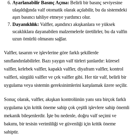
Ayarlanabilir Basınç Açma:
Belirli bir basınç seviyesine
ulaşıldığında valf otomatik olarak açılabilir, bu da sistemdeki
aşırı basıncı tahliye etmeye yardımcı olur.
Dayanıklılık:
Valfler, aşındırıcı akışkanlara ve yüksek
sıcaklıklara dayanabilen malzemelerle üretilirler, bu da valfin
uzun ömürlü olmasını sağlar.
Valfler, tasarım ve işlevlerine göre farklı şekillerde
sınıflandırılabilirler. Bazı yaygın valf türleri şunlardır: küresel
valfler, kelebek valfler, kapaklı valfler, diyafram valfler, kontrol
valfleri, sürgülü valfler ve çek valfler gibi. Her tür valf, belirli bir
uygulama veya sistemin gereksinimlerini karşılamak üzere seçilir.
Sonuç olarak, valfler, akışkan kontrolünün yanı sıra birçok farklı
uygulama için kritik öneme sahip çok çeşitli işlevlere sahip önemli
mekanik bileşenlerdir. İşte bu nedenle, doğru valf seçimi ve
bakımı, bir tesisin verimliliği ve güvenliği için kritik öneme
sahiptir.