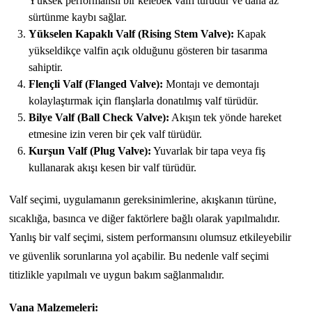
Yüksek performanslı bir kelebek valfi türüdür ve daha az
sürtünme kaybı sağlar.
Yükselen Kapaklı Valf (Rising Stem Valve):
Kapak
yükseldikçe valfin açık olduğunu gösteren bir tasarıma
sahiptir.
Flençli Valf (Flanged Valve):
Montajı ve demontajı
kolaylaştırmak için flanşlarla donatılmış valf türüdür.
Bilye Valf (Ball Check Valve):
Akışın tek yönde hareket
etmesine izin veren bir çek valf türüdür.
Kurşun Valf (Plug Valve):
Yuvarlak bir tapa veya fiş
kullanarak akışı kesen bir valf türüdür.
Valf seçimi, uygulamanın gereksinimlerine, akışkanın türüne,
sıcaklığa, basınca ve diğer faktörlere bağlı olarak yapılmalıdır.
Yanlış bir valf seçimi, sistem performansını olumsuz etkileyebilir
ve güvenlik sorunlarına yol açabilir. Bu nedenle valf seçimi
titizlikle yapılmalı ve uygun bakım sağlanmalıdır.
Vana Malzemeleri: