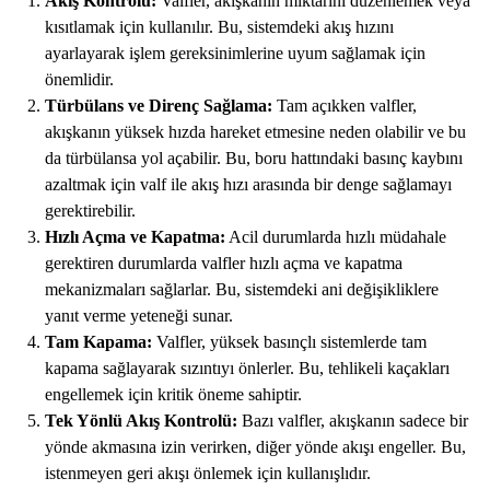
Akış Kontrolü:
Valfler, akışkanın miktarını düzenlemek veya
kısıtlamak için kullanılır. Bu, sistemdeki akış hızını
ayarlayarak işlem gereksinimlerine uyum sağlamak için
önemlidir.
Türbülans ve Direnç Sağlama:
Tam açıkken valfler,
akışkanın yüksek hızda hareket etmesine neden olabilir ve bu
da türbülansa yol açabilir. Bu, boru hattındaki basınç kaybını
azaltmak için valf ile akış hızı arasında bir denge sağlamayı
gerektirebilir.
Hızlı Açma ve Kapatma:
Acil durumlarda hızlı müdahale
gerektiren durumlarda valfler hızlı açma ve kapatma
mekanizmaları sağlarlar. Bu, sistemdeki ani değişikliklere
yanıt verme yeteneği sunar.
Tam Kapama:
Valfler, yüksek basınçlı sistemlerde tam
kapama sağlayarak sızıntıyı önlerler. Bu, tehlikeli kaçakları
engellemek için kritik öneme sahiptir.
Tek Yönlü Akış Kontrolü:
Bazı valfler, akışkanın sadece bir
yönde akmasına izin verirken, diğer yönde akışı engeller. Bu,
istenmeyen geri akışı önlemek için kullanışlıdır.