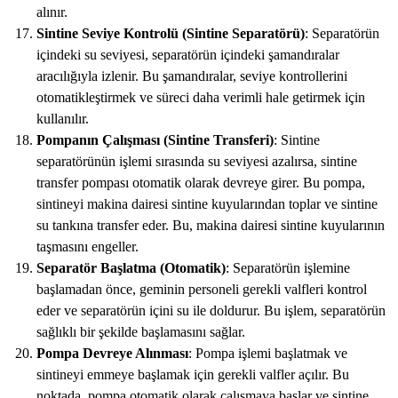
alınır.
Sintine Seviye Kontrolü (Sintine Separatörü)
: Separatörün
içindeki su seviyesi, separatörün içindeki şamandıralar
aracılığıyla izlenir. Bu şamandıralar, seviye kontrollerini
otomatikleştirmek ve süreci daha verimli hale getirmek için
kullanılır.
Pompanın Çalışması (Sintine Transferi)
: Sintine
separatörünün işlemi sırasında su seviyesi azalırsa, sintine
transfer pompası otomatik olarak devreye girer. Bu pompa,
sintineyi makina dairesi sintine kuyularından toplar ve sintine
su tankına transfer eder. Bu, makina dairesi sintine kuyularının
taşmasını engeller.
Separatör Başlatma (Otomatik)
: Separatörün işlemine
başlamadan önce, geminin personeli gerekli valfleri kontrol
eder ve separatörün içini su ile doldurur. Bu işlem, separatörün
sağlıklı bir şekilde başlamasını sağlar.
Pompa Devreye Alınması
: Pompa işlemi başlatmak ve
sintineyi emmeye başlamak için gerekli valfler açılır. Bu
noktada, pompa otomatik olarak çalışmaya başlar ve sintine