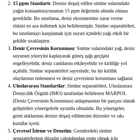
15 ppm Standartı
: Denize deşarj edilen sintine sularındaki
yağın konsantrasyonunun 15 ppm değerinin altında olması
gereklidir. Bu sınırlama, deniz ekosistemine zarar verme
riskini en aza indirmek için belirlenmiştir. Sintine separatörleri,
bu sınırlamayı karşılamak için suyun içindeki yağı etkili bir
şekilde uzaklaştırır.
Deniz Çevresinin Korunması
: Sintine sularındaki yağ, deniz
suyunun yüzeyini kaplayarak güneş ışığı geçişini
engelleyebilir, deniz canlılarını etkileyebilir ve kirliliğe yol
açabilir. Sintine separatörleri sayesinde, bu tür kirlilik
olaylarının önlenmesi ve deniz çevresinin korunması sağlanır.
Uluslararası Standartlar
: Sintine separatörleri, Uluslararası
Denizcilik Örgütü (IMO) tarafından belirlenen MARPOL
(Deniz Çevresinin Korunması) anlaşmasının bir parçası olarak
geliştirilen yönergelerle uyumlu olmalıdır. Bu yönergeler,
gemi atıklarının denize deşarj edilmesini düzenler ve sıkı
kurallar içerir.
Çevresel İzleme ve Denetim
: Gemilerdeki sintine
separatörlerinin düzgün çalıştığından emin olmak için