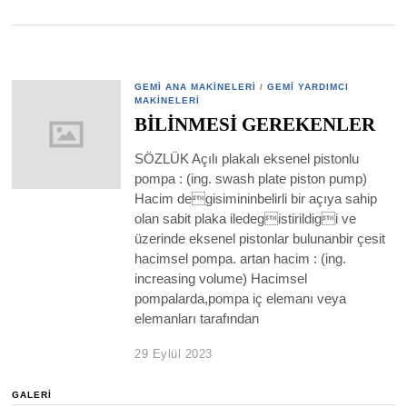
GEMI ANA MAKINELERI
/
GEMI YARDIMCI
MAKINELERI
BİLİNMESİ GEREKENLER
SÖZLÜK Açılı plakalı eksenel pistonlu
pompa : (ing. swash plate piston pump)
Hacim degisimininbelirli bir açıya sahip
olan sabit plaka iledegistirildigi ve
üzerinde eksenel pistonlar bulunanbir çesit
hacimsel pompa. artan hacim : (ing.
increasing volume) Hacimsel
pompalarda,pompa iç elemanı veya
elemanları tarafından
29 Eylül 2023
GALERI