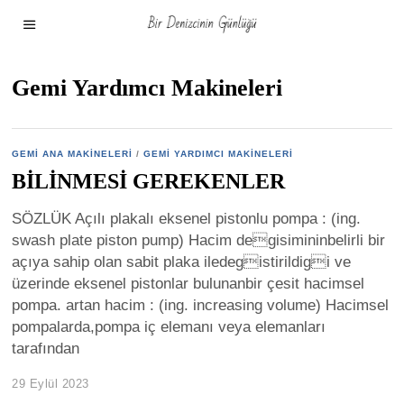
Gemi Yardımcı Makineleri
GEMI ANA MAKINELERI
/
GEMI YARDIMCI MAKINELERI
BİLİNMESİ GEREKENLER
SÖZLÜK Açılı plakalı eksenel pistonlu pompa : (ing.
swash plate piston pump) Hacim degisimininbelirli bir
açıya sahip olan sabit plaka iledegistirildigi ve
üzerinde eksenel pistonlar bulunanbir çesit hacimsel
pompa. artan hacim : (ing. increasing volume) Hacimsel
pompalarda,pompa iç elemanı veya elemanları
tarafından
29 Eylül 2023